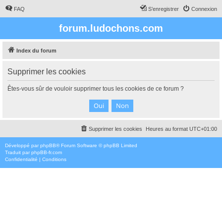
FAQ
S’enregistrer
Connexion
forum.ludochons.com
Index du forum
Supprimer les cookies
Êtes-vous sûr de vouloir supprimer tous les cookies de ce forum ?
Supprimer les cookies
Heures au format
UTC+01:00
Développé par
phpBB
® Forum Software © phpBB Limited
Traduit par
phpBB-fr.com
Confidentialité
|
Conditions