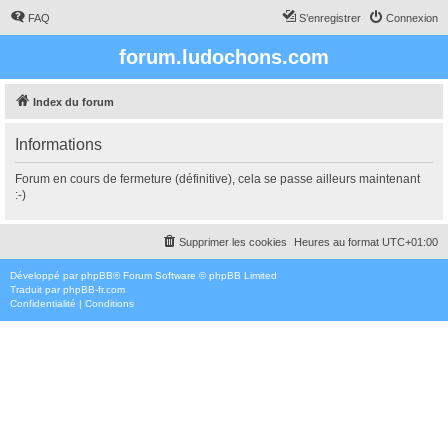
FAQ
S’enregistrer
Connexion
forum.ludochons.com
Index du forum
Informations
Forum en cours de fermeture (définitive), cela se passe ailleurs maintenant
:-)
Supprimer les cookies
Heures au format
UTC+01:00
Développé par
phpBB
® Forum Software © phpBB Limited
Traduit par
phpBB-fr.com
Confidentialité
|
Conditions