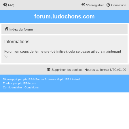
FAQ
S’enregistrer
Connexion
forum.ludochons.com
Index du forum
Informations
Forum en cours de fermeture (définitive), cela se passe ailleurs maintenant
:-)
Supprimer les cookies
Heures au format
UTC+01:00
Développé par
phpBB
® Forum Software © phpBB Limited
Traduit par
phpBB-fr.com
Confidentialité
|
Conditions