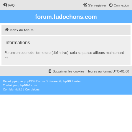
FAQ
S’enregistrer
Connexion
forum.ludochons.com
Index du forum
Informations
Forum en cours de fermeture (définitive), cela se passe ailleurs maintenant
:-)
Supprimer les cookies
Heures au format
UTC+01:00
Développé par
phpBB
® Forum Software © phpBB Limited
Traduit par
phpBB-fr.com
Confidentialité
|
Conditions