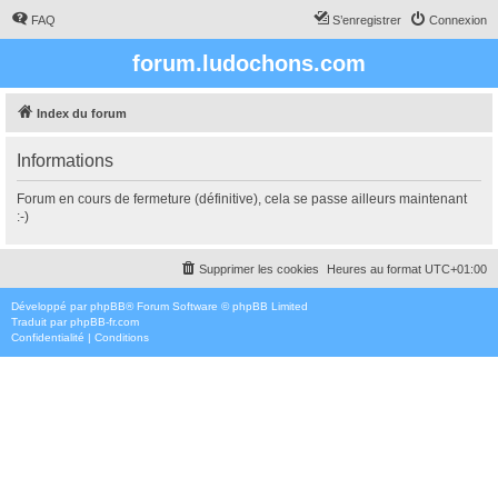
FAQ
S’enregistrer
Connexion
forum.ludochons.com
Index du forum
Informations
Forum en cours de fermeture (définitive), cela se passe ailleurs maintenant
:-)
Supprimer les cookies
Heures au format
UTC+01:00
Développé par
phpBB
® Forum Software © phpBB Limited
Traduit par
phpBB-fr.com
Confidentialité
|
Conditions