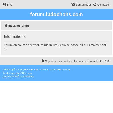
FAQ
S’enregistrer
Connexion
forum.ludochons.com
Index du forum
Informations
Forum en cours de fermeture (définitive), cela se passe ailleurs maintenant
:-)
Supprimer les cookies
Heures au format
UTC+01:00
Développé par
phpBB
® Forum Software © phpBB Limited
Traduit par
phpBB-fr.com
Confidentialité
|
Conditions