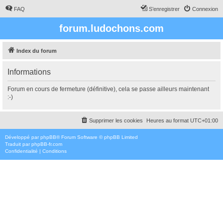
FAQ
S’enregistrer
Connexion
forum.ludochons.com
Index du forum
Informations
Forum en cours de fermeture (définitive), cela se passe ailleurs maintenant
:-)
Supprimer les cookies
Heures au format
UTC+01:00
Développé par
phpBB
® Forum Software © phpBB Limited
Traduit par
phpBB-fr.com
Confidentialité
|
Conditions