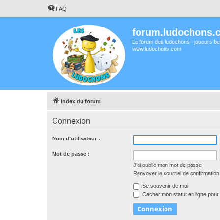
FAQ
forum.ludochons.
Le forum des ludochons - joueurs ber
www.ludochons.com
Index du forum
Connexion
Nom d’utilisateur :
Mot de passe :
J’ai oublié mon mot de passe
Renvoyer le courriel de confirmation
Se souvenir de moi
Cacher mon statut en ligne pour 