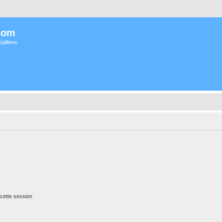
com
jalliens
cette session