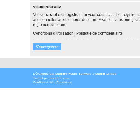
S’ENREGISTRER
Vous devez être enregistré pour vous connecter. L’enregistre
additionnelles aux membres du forum. Avant de vous enregistrer,
règlement du forum.
Conditions d’utilisation
|
Politique de confidentialité
S’enregistrer
Développé par
phpBB
® Forum Software © phpBB Limited
Traduit par
phpBB-fr.com
Confidentialité
|
Conditions