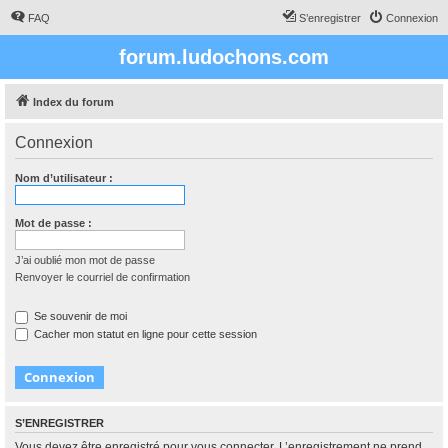
FAQ
S’enregistrer
Connexion
forum.ludochons.com
Index du forum
Connexion
Nom d’utilisateur :
Mot de passe :
J’ai oublié mon mot de passe
Renvoyer le courriel de confirmation
Se souvenir de moi
Cacher mon statut en ligne pour cette session
S’ENREGISTRER
Vous devez être enregistré pour vous connecter. L’enregistrement ne prend