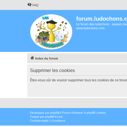
FAQ
forum.ludochons.
Le forum des ludochons - joueurs ber
www.ludochons.com
Index du forum
Supprimer les cookies
Êtes-vous sûr de vouloir supprimer tous les cookies de ce foru
Développé par
phpBB
® Forum Software © phpBB Limited
Traduit par
phpBB-fr.com
Confidentialité
|
Conditions