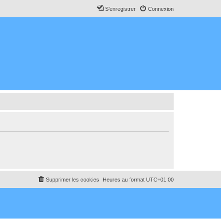
S’enregistrer
Connexion
Supprimer les cookies
Heures au format
UTC+01:00