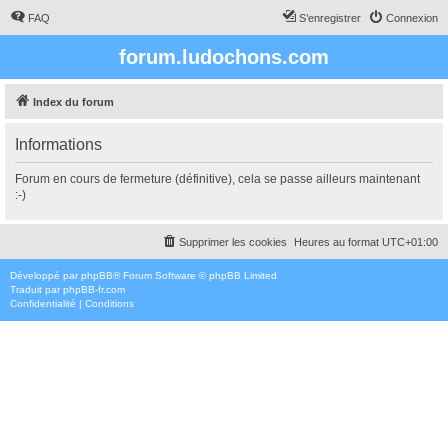
FAQ
S’enregistrer
Connexion
forum.ludochons.com
Index du forum
Informations
Forum en cours de fermeture (définitive), cela se passe ailleurs maintenant
:-)
Supprimer les cookies
Heures au format
UTC+01:00
Développé par
phpBB
® Forum Software © phpBB Limited
Traduit par
phpBB-fr.com
Confidentialité
|
Conditions