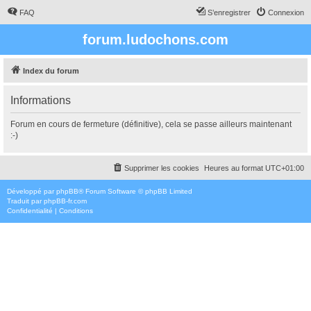
FAQ
S’enregistrer
Connexion
forum.ludochons.com
Index du forum
Informations
Forum en cours de fermeture (définitive), cela se passe ailleurs maintenant
:-)
Supprimer les cookies
Heures au format
UTC+01:00
Développé par
phpBB
® Forum Software © phpBB Limited
Traduit par
phpBB-fr.com
Confidentialité
|
Conditions