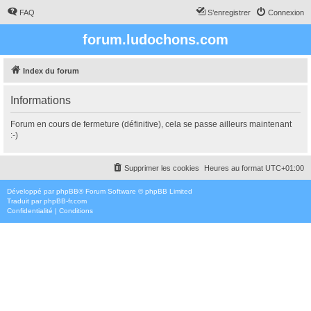
FAQ
S’enregistrer
Connexion
forum.ludochons.com
Index du forum
Informations
Forum en cours de fermeture (définitive), cela se passe ailleurs maintenant
:-)
Supprimer les cookies
Heures au format
UTC+01:00
Développé par
phpBB
® Forum Software © phpBB Limited
Traduit par
phpBB-fr.com
Confidentialité
|
Conditions